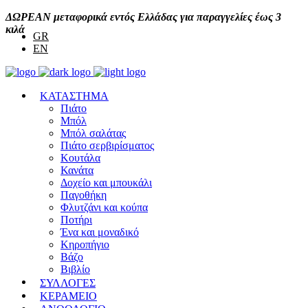
ΔΩΡΕΑΝ μεταφορικά εντός Ελλάδας για παραγγελίες έως 3
κιλά
GR
EN
ΚΑΤΑΣΤΗΜΑ
Πιάτο
Μπόλ
Μπόλ σαλάτας
Πιάτο σερβιρίσματος
Κουτάλα
Κανάτα
Δοχείο και μπουκάλι
Παγοθήκη
Φλυτζάνι και κούπα
Ποτήρι
Ένα και μοναδικό
Κηροπήγιο
Βάζο
Βιβλίο
ΣΥΛΛΟΓΕΣ
ΚΕΡΑΜΕΙΟ