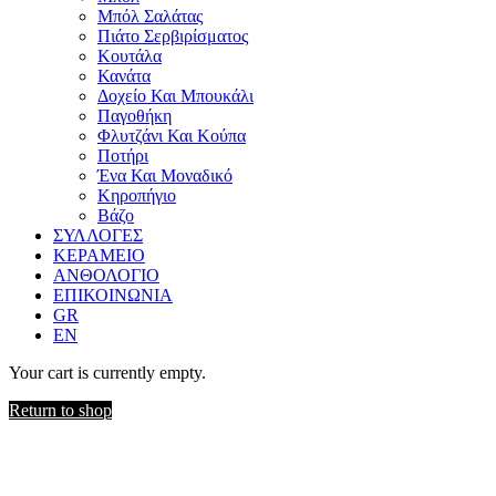
Μπόλ Σαλάτας
Πιάτο Σερβιρίσματος
Κουτάλα
Κανάτα
Δοχείο Και Μπουκάλι
Παγοθήκη
Φλυτζάνι Και Κούπα
Ποτήρι
Ένα Και Μοναδικό
Κηροπήγιο
Βάζο
ΣΥΛΛΟΓΕΣ
ΚΕΡΑΜΕΙΟ
ΑΝΘΟΛΟΓΙΟ
ΕΠΙΚΟΙΝΩΝΙΑ
GR
EN
Your cart is currently empty.
Return to shop