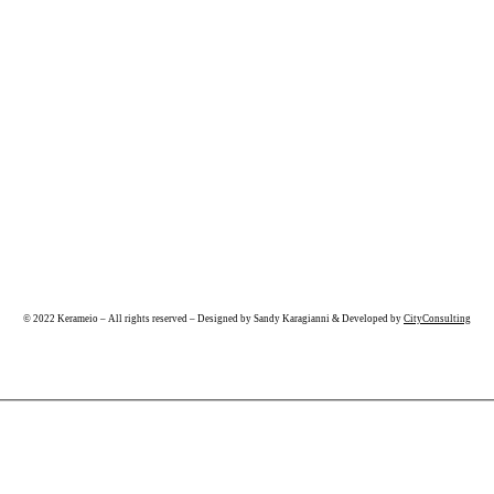
© 2022 Kerameio – All rights reserved – Designed by Sandy Karagianni & Developed by
CityConsulting