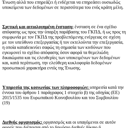
Ένωση αλλά που επηρεάζει ή ενδέχεται να επηρεάσει ουσιωδώς
υποκείμενα των δεδομένων σε περισσότερα του ενός κράτη μέλη.
Σχετική και αιτιολογημένη ένσταση:
ένσταση σε ένα σχέδιο
απόφασης ως προς την ύπαρξη παράβασης του ΓΚΠΔ, ή ως προς τη
συμφωνία με τον ΓΚΠΔ της προβλεπόμενης ενέργειας σε σχέση
με τον υπεύθυνο επεξεργασίας ή τον εκτελούντα την επεξεργασία,
η οποία καταδεικνύει σαφώς τη σημασία των κινδύνων που
εγκυμονεί το σχέδιο απόφασης όσον αφορά τα θεμελιώδη
δικαιώματα και τις ελευθερίες των υποκειμένων των δεδομένων
και, κατά περίπτωση, την ελεύθερη κυκλοφορία δεδομένων
προσωπικού χαρακτήρα εντός της Ένωσης.
Υπηρεσία της κοινωνίας των πληροφοριών:
υπηρεσία κατά την
έννοια του άρθρου 1 παράγραφος 1 στοιχείο β) της οδηγίας (ΕΕ)
2015/1535 του Ευρωπαϊκού Κοινοβουλίου και του Συμβουλίου
(19)
Διεθνής οργανισμός:
οργανισμός και οι υπαγόμενοι σε αυτόν
φορείς που διέπονται από το δημόσιο διεθνές δίκαιο ή