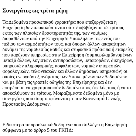
Συνεργάτες ως τρίτα μέρη
Τα Δεδομένα προσωπικού χαρακτήρα που επεξεργάζεται η
Επιχείρηση δεν αποκαλύπτονται ούτε διαβιβάζονται σε τρίτους
εκτός των πλαισίων δραστηριότητάς της, των νομίμως
διορισθέντων από την Επιχείρηση Υπαλλήλων της εντός του
πεδίου των αρμοδιοτήτων τους, και όποιων άλλων απαραίτητων
δυνάμει της νομοθεσίας καθώς και σε φυσικά πρόσωπα ή εταιρείες
που παρέχουν υπηρεσίες στην Επιχείρηση (συμπεριλαμβανομένων,
μεταξύ άλλων, λογιστών, αντιπροσώπων, μεταφορέων, δικηγόρων,
υπηρεσιών πληροφορικής, ασφαλιστών, νομικών υπηρεσιών,
φορολογικών, τελωνειακών και άλλων δημόσιων υπηρεσιών) οι
οποίες ενεργούν εξ ονόματος των Υποκειμένων των Δεδομένων
και με βάση τις γραπτές οδηγίες της Επιχείρησης και δεν
επιτρέπεται να χρησιμοποιούν δεδομένα προς όφελός τους ή να τα
αποκαλύψουν σε τρίτους. Μοιραζόμαστε δεδομένα μόνο με
συνεργάτες που συμμορφώνονται με τον Κανονισμό Γενικής
Προστασίας Δεδομένων.
Eιδικότερα τα προσωπικά δεδομένα που συλλέγει η Επιχείρηση
σύμφωνα με το άρθρο 5 του ΓΚΠΔ: