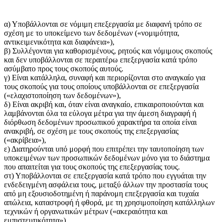
α) Υποβάλλονται σε νόμιμη επεξεργασία με διαφανή τρόπο σε
σχέση με το υποκείμενο των δεδομένων («νομιμότητα,
αντικειμενικότητα και διαφάνεια»),
β) Συλλέγονται για καθορισμένους, ρητούς και νόμιμους σκοπούς
και δεν υποβάλλονται σε περαιτέρω επεξεργασία κατά τρόπο
ασύμβατο προς τους σκοπούς αυτούς.
γ) Είναι κατάλληλα, συναφή και περιορίζονται στο αναγκαίο για
τους σκοπούς για τους οποίους υποβάλλονται σε επεξεργασία
(«ελαχιστοποίηση των δεδομένων»),
δ) Είναι ακριβή και, όταν είναι αναγκαίο, επικαιροποιούνται και
λαμβάνονται όλα τα εύλογα μέτρα για την άμεση διαγραφή ή
διόρθωση δεδομένων προσωπικού χαρακτήρα τα οποία είναι
ανακριβή, σε σχέση με τους σκοπούς της επεξεργασίας
(«ακρίβεια»),
ε) Διατηρούνται υπό μορφή που επιτρέπει την ταυτοποίηση των
υποκειμένων των προσωπικών δεδομένων μόνο για το διάστημα
που απαιτείται για τους σκοπούς της επεξεργασίας τους.
στ) Υποβάλλονται σε επεξεργασία κατά τρόπο που εγγυάται την
ενδεδειγμένη ασφάλεια τους, μεταξύ άλλων την προστασία τους
από μη εξουσιοδοτημένη ή παράνομη επεξεργασία και τυχαία
απώλεια, καταστροφή ή φθορά, με τη χρησιμοποίηση κατάλληλων
τεχνικών ή οργανωτικών μέτρων («ακεραιότητα και
εμπιστευτικότητα»).