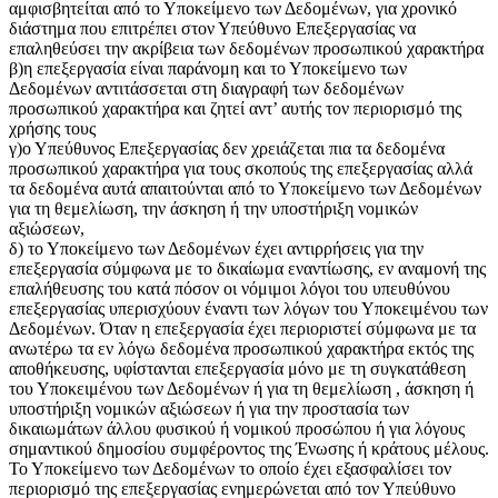
αμφισβητείται από το Υποκείμενο των Δεδομένων, για χρονικό
διάστημα που επιτρέπει στον Υπεύθυνο Επεξεργασίας να
επαληθεύσει την ακρίβεια των δεδομένων προσωπικού χαρακτήρα
β)η επεξεργασία είναι παράνομη και το Υποκείμενο των
Δεδομένων αντιτάσσεται στη διαγραφή των δεδομένων
προσωπικού χαρακτήρα και ζητεί αντ’ αυτής τον περιορισμό της
χρήσης τους
γ)ο Υπεύθυνος Επεξεργασίας δεν χρειάζεται πια τα δεδομένα
προσωπικού χαρακτήρα για τους σκοπούς της επεξεργασίας αλλά
τα δεδομένα αυτά απαιτούνται από το Υποκείμενο των Δεδομένων
για τη θεμελίωση, την άσκηση ή την υποστήριξη νομικών
αξιώσεων,
δ) το Υποκείμενο των Δεδομένων έχει αντιρρήσεις για την
επεξεργασία σύμφωνα με το δικαίωμα εναντίωσης, εν αναμονή της
επαλήθευσης του κατά πόσον οι νόμιμοι λόγοι του υπευθύνου
επεξεργασίας υπερισχύουν έναντι των λόγων του Υποκειμένου των
Δεδομένων. Όταν η επεξεργασία έχει περιοριστεί σύμφωνα με τα
ανωτέρω τα εν λόγω δεδομένα προσωπικού χαρακτήρα εκτός της
αποθήκευσης, υφίστανται επεξεργασία μόνο με τη συγκατάθεση
του Υποκειμένου των Δεδομένων ή για τη θεμελίωση , άσκηση ή
υποστήριξη νομικών αξιώσεων ή για την προστασία των
δικαιωμάτων άλλου φυσικού ή νομικού προσώπου ή για λόγους
σημαντικού δημοσίου συμφέροντος της Ένωσης ή κράτους μέλους.
Το Υποκείμενο των Δεδομένων το οποίο έχει εξασφαλίσει τον
περιορισμό της επεξεργασίας ενημερώνεται από τον Υπεύθυνο