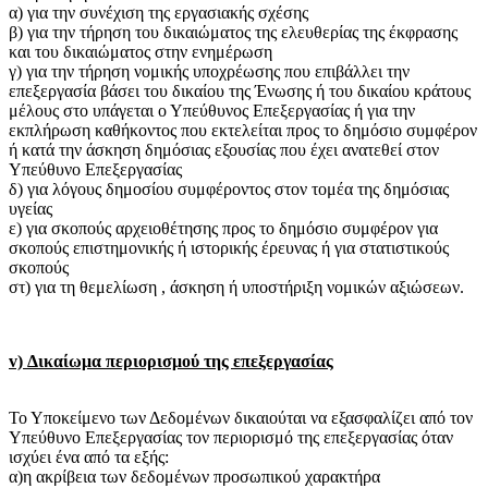
α) για την συνέχιση της εργασιακής σχέσης
β) για την τήρηση του δικαιώματος της ελευθερίας της έκφρασης
και του δικαιώματος στην ενημέρωση
γ) για την τήρηση νομικής υποχρέωσης που επιβάλλει την
επεξεργασία βάσει του δικαίου της Ένωσης ή του δικαίου κράτους
μέλους στο υπάγεται ο Υπεύθυνος Επεξεργασίας ή για την
εκπλήρωση καθήκοντος που εκτελείται προς το δημόσιο συμφέρον
ή κατά την άσκηση δημόσιας εξουσίας που έχει ανατεθεί στον
Υπεύθυνο Επεξεργασίας
δ) για λόγους δημοσίου συμφέροντος στον τομέα της δημόσιας
υγείας
ε) για σκοπούς αρχειοθέτησης προς το δημόσιο συμφέρον για
σκοπούς επιστημονικής ή ιστορικής έρευνας ή για στατιστικούς
σκοπούς
στ) για τη θεμελίωση , άσκηση ή υποστήριξη νομικών αξιώσεων.
v) Δικαίωμα περιορισμού της επεξεργασίας
Το Υποκείμενο των Δεδομένων δικαιούται να εξασφαλίζει από τον
Υπεύθυνο Επεξεργασίας τον περιορισμό της επεξεργασίας όταν
ισχύει ένα από τα εξής:
α)η ακρίβεια των δεδομένων προσωπικού χαρακτήρα