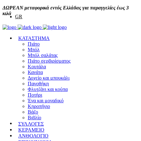
ΔΩΡΕΑΝ μεταφορικά εντός Ελλάδας για παραγγελίες έως 3
κιλά
GR
ΚΑΤΑΣΤΗΜΑ
Πιάτο
Μπόλ
Μπόλ σαλάτας
Πιάτο σερβιρίσματος
Κουτάλα
Κανάτα
Δοχείο και μπουκάλι
Παγοθήκη
Φλυτζάνι και κούπα
Ποτήρι
Ένα και μοναδικό
Κηροπήγιο
Βάζο
Βιβλίο
ΣΥΛΛΟΓΕΣ
ΚΕΡΑΜΕΙΟ
ΑΝΘΟΛΟΓΙΟ