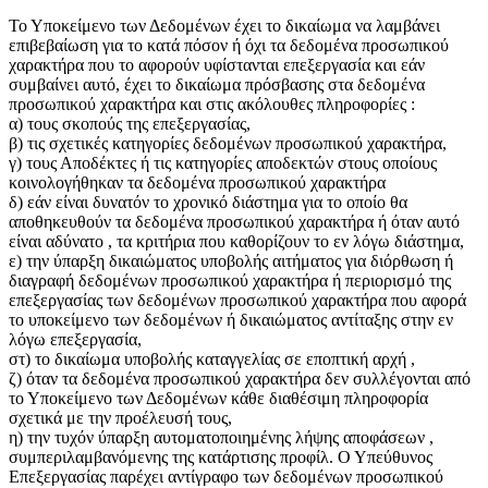
Το Υποκείμενο των Δεδομένων έχει το δικαίωμα να λαμβάνει
επιβεβαίωση για το κατά πόσον ή όχι τα δεδομένα προσωπικού
χαρακτήρα που το αφορούν υφίστανται επεξεργασία και εάν
συμβαίνει αυτό, έχει το δικαίωμα πρόσβασης στα δεδομένα
προσωπικού χαρακτήρα και στις ακόλουθες πληροφορίες :
α) τους σκοπούς της επεξεργασίας,
β) τις σχετικές κατηγορίες δεδομένων προσωπικού χαρακτήρα,
γ) τους Αποδέκτες ή τις κατηγορίες αποδεκτών στους οποίους
κοινολογήθηκαν τα δεδομένα προσωπικού χαρακτήρα
δ) εάν είναι δυνατόν το χρονικό διάστημα για το οποίο θα
αποθηκευθούν τα δεδομένα προσωπικού χαρακτήρα ή όταν αυτό
είναι αδύνατο , τα κριτήρια που καθορίζουν το εν λόγω διάστημα,
ε) την ύπαρξη δικαιώματος υποβολής αιτήματος για διόρθωση ή
διαγραφή δεδομένων προσωπικού χαρακτήρα ή περιορισμό της
επεξεργασίας των δεδομένων προσωπικού χαρακτήρα που αφορά
το υποκείμενο των δεδομένων ή δικαιώματος αντίταξης στην εν
λόγω επεξεργασία,
στ) το δικαίωμα υποβολής καταγγελίας σε εποπτική αρχή ,
ζ) όταν τα δεδομένα προσωπικού χαρακτήρα δεν συλλέγονται από
το Υποκείμενο των Δεδομένων κάθε διαθέσιμη πληροφορία
σχετικά με την προέλευσή τους,
η) την τυχόν ύπαρξη αυτοματοποιημένης λήψης αποφάσεων ,
συμπεριλαμβανόμενης της κατάρτισης προφίλ. Ο Υπεύθυνος
Επεξεργασίας παρέχει αντίγραφο των δεδομένων προσωπικού