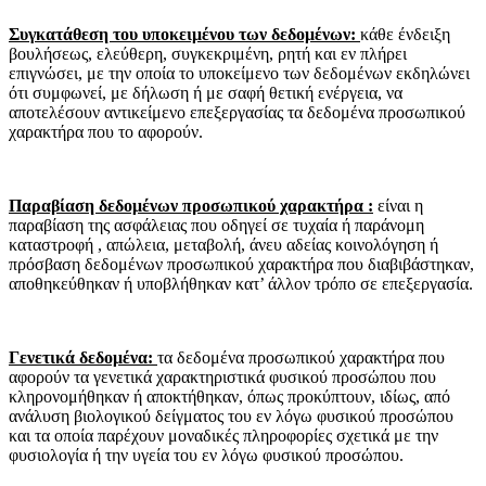
Συγκατάθεση του υποκειμένου των δεδομένων:
κάθε ένδειξη
βουλήσεως, ελεύθερη, συγκεκριμένη, ρητή και εν πλήρει
επιγνώσει, με την οποία το υποκείμενο των δεδομένων εκδηλώνει
ότι συμφωνεί, με δήλωση ή με σαφή θετική ενέργεια, να
αποτελέσουν αντικείμενο επεξεργασίας τα δεδομένα προσωπικού
χαρακτήρα που το αφορούν.
Παραβίαση δεδομένων προσωπικού χαρακτήρα :
είναι η
παραβίαση της ασφάλειας που οδηγεί σε τυχαία ή παράνομη
καταστροφή , απώλεια, μεταβολή, άνευ αδείας κοινολόγηση ή
πρόσβαση δεδομένων προσωπικού χαρακτήρα που διαβιβάστηκαν,
αποθηκεύθηκαν ή υποβλήθηκαν κατ’ άλλον τρόπο σε επεξεργασία.
Γενετικά δεδομένα:
τα δεδομένα προσωπικού χαρακτήρα που
αφορούν τα γενετικά χαρακτηριστικά φυσικού προσώπου που
κληρονομήθηκαν ή αποκτήθηκαν, όπως προκύπτουν, ιδίως, από
ανάλυση βιολογικού δείγματος του εν λόγω φυσικού προσώπου
και τα οποία παρέχουν μοναδικές πληροφορίες σχετικά με την
φυσιολογία ή την υγεία του εν λόγω φυσικού προσώπου.