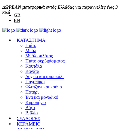
ΔΩΡΕΑΝ μεταφορικά εντός Ελλάδας για παραγγελίες έως 3
κιλά
GR
EN
ΚΑΤΑΣΤΗΜΑ
Πιάτο
Μπόλ
Μπόλ σαλάτας
Πιάτο σερβιρίσματος
Κουτάλα
Κανάτα
Δοχείο και μπουκάλι
Παγοθήκη
Φλυτζάνι και κούπα
Ποτήρι
Ένα και μοναδικό
Κηροπήγιο
Βάζο
Βιβλίο
ΣΥΛΛΟΓΕΣ
ΚΕΡΑΜΕΙΟ