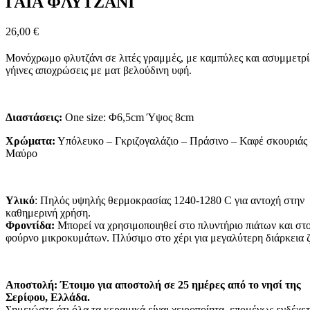
ΓΑΙΑ ΦΛΥΤΖΑΝΙ
26,00
€
Μονόχρωμο φλυτζάνι σε λιτές γραμμές, με καμπύλες και ασυμμετρί
γήινες αποχρώσεις με ματ βελούδινη υφή.
Διαστάσεις:
One size: Φ6,5cm Ύψος 8cm
Χρώματα:
Υπόλευκο – Γκριζογαλάζιο – Πράσινο – Καφέ σκουριάς
Μαύρο
Υλικό
: Πηλός υψηλής θερμοκρασίας 1240-1280 C για αντοχή στην
καθημερινή χρήση.
Φροντίδα:
Μπορεί να χρησιμοποιηθεί στο πλυντήριο πιάτων και στ
φούρνο μικροκυμάτων. Πλύσιμο στο χέρι για μεγαλύτερη διάρκεια 
Αποστολή: Έτοιμο για αποστολή σε 25 ημέρες από το νησί της
Σερίφου, Ελλάδα.
Σημειώστε ότι όλα τα κεραμικά είναι χειροποίητα, επομένως ενδέχετ