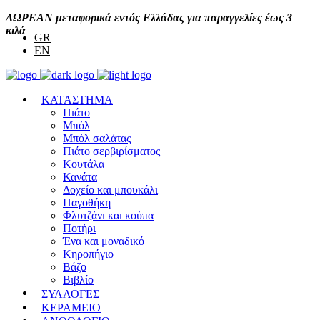
ΔΩΡΕΑΝ μεταφορικά εντός Ελλάδας για παραγγελίες έως 3
κιλά
GR
EN
ΚΑΤΑΣΤΗΜΑ
Πιάτο
Μπόλ
Μπόλ σαλάτας
Πιάτο σερβιρίσματος
Κουτάλα
Κανάτα
Δοχείο και μπουκάλι
Παγοθήκη
Φλυτζάνι και κούπα
Ποτήρι
Ένα και μοναδικό
Κηροπήγιο
Βάζο
Βιβλίο
ΣΥΛΛΟΓΕΣ
ΚΕΡΑΜΕΙΟ